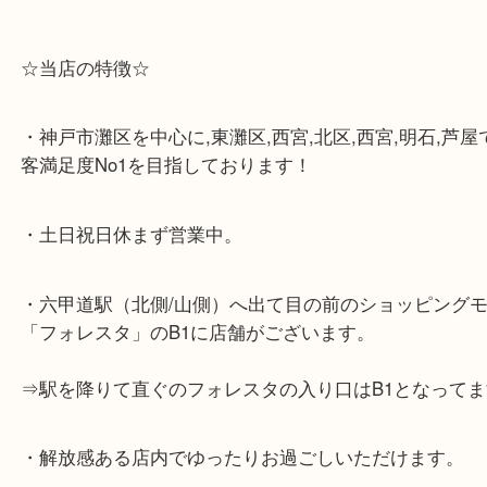
☆当店の特徴☆
・神戸市灘区を中心に,東灘区,西宮,北区,西宮,明石,
客満足度No1を目指しております！