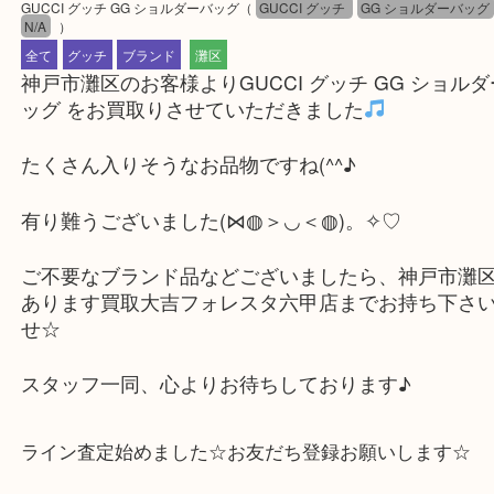
公開日:2025/07/27 最終更新日:2025/07/23
GUCCI グッチ GG ショルダーバッグ
（
GUCCI グッチ
GG ショルダー
N/A
）
全て
グッチ
ブランド
灘区
神戸市灘区のお客様よりGUCCI グッチ GG シ
ッグ をお買取りさせていただきました
たくさん入りそうなお品物ですね(^^♪
有り難うございました(⋈◍＞◡＜◍)。✧♡
ご不要なブランド品などございましたら、神戸市
あります買取大吉フォレスタ六甲店までお持ち下
せ☆