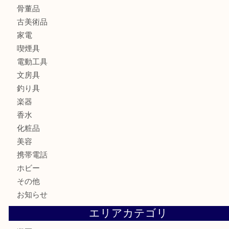
金製品
銀製品
ブランド
時計
カメラ
食器
金貨
記念メダル
古銭
お酒
切手
金券・商品券
鉄道模型
テレホンカード
株主優待券
はがき