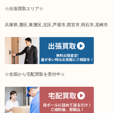
☆出張買取エリア☆
兵庫県,灘区,東灘区,北区,芦屋市,西宮市,明石市,尼崎