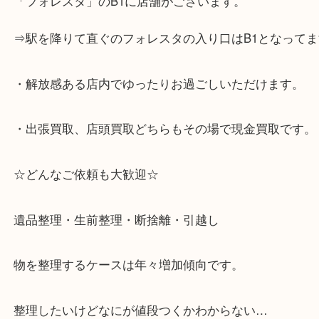
☆当店の特徴☆
・神戸市灘区を中心に,東灘区,西宮,北区,西宮,明石,
客満足度No1を目指しております！
・土日祝日休まず営業中。
・六甲道駅（北側/山側）へ出て目の前のショッピン
「フォレスタ」のB1に店舗がございます。
⇒駅を降りて直ぐのフォレスタの入り口はB1となっ