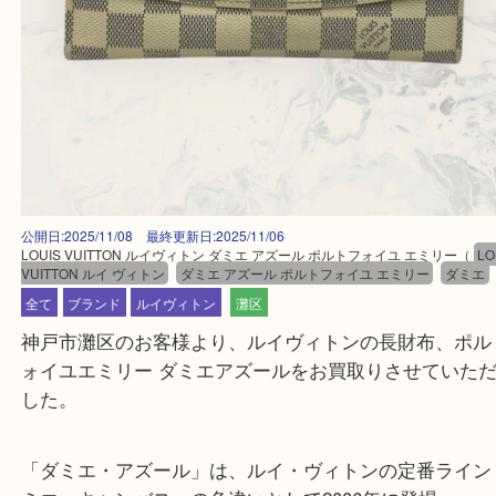
公開日:2025/11/08 最終更新日:2025/11/06
LOUIS VUITTON ルイヴィトン ダミエ アズール ポルトフォイユ エミリー
VUITTON ルイ ヴィトン
ダミエ アズール ポルトフォイユ エミリー
ダ
全て
ブランド
ルイヴィトン
灘区
神戸市灘区のお客様より、ルイヴィトンの長財布、