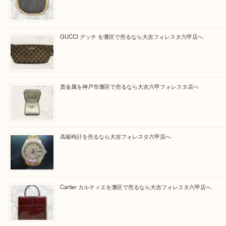
買取大吉フォレスタ六甲店に来てよかった！そう思
だけるよう丁寧に査定させていただきます。
Facebook
Twitter
Line
買取ブログ検索
最近の投稿
LOUIS VUITTON ルイ ヴィトンを神戸市灘区で売るなら
タ店へ