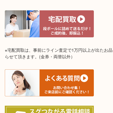
兵庫県,灘区,東灘区,北区,芦屋市,西宮市,明石市,尼崎
☆全国から宅配買取を受付中☆