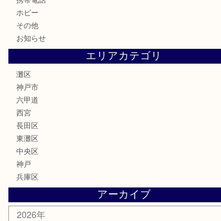
お酒
切手
金券・商品券
鉄道模型
テレホンカード
株主優待券
はがき
骨董品
古美術品
家電
喫煙具
電動工具
文房具
釣り具
楽器
香水