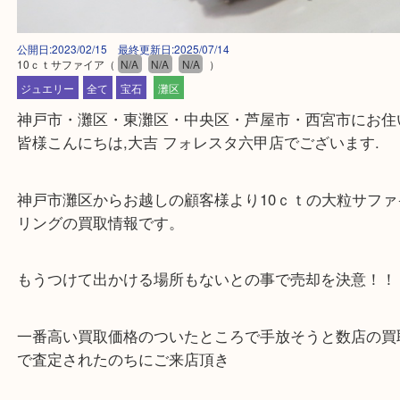
公開日:2023/02/15 最終更新日:2025/07/14
10ｃｔサファイア
（
N/A
N/A
N/A
）
ジュエリー
全て
宝石
灘区
神戸市・灘区・東灘区・中央区・芦屋市・西宮市に
皆様こんにちは,大吉 フォレスタ六甲店でございます
神戸市灘区からお越しの顧客様より10ｃｔの大粒サ
リングの買取情報です。
もうつけて出かける場所もないとの事で売却を決意