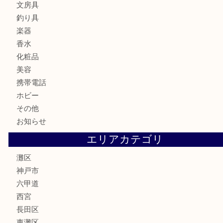
カメラ
食器
金貨
記念メダル
古銭
お酒
切手
金券・商品券
鉄道模型
テレホンカード
株主優待券
はがき
骨董品
古美術品
家電
喫煙具