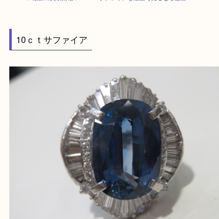
HOME
>
最新の買取情報
>
10ｃｔサファイアを灘区で売るなら当店へ
10ｃｔサファイア