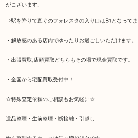
☆当店の特徴☆
・神戸市灘区,神戸市東灘区,西宮,神戸市北区,西宮,明
で顧客満足度No1を目指しております買取専門店 大
スタ六甲店です。土日祝日休まず営業中。出張買取,
大歓迎です！
・JR六甲道駅を降りてバスローターリーがある側、
る目の前のショッピングモール「フォレスタ」のB1
がございます。
⇒駅を降りて直ぐのフォレスタの入り口はB1となっ
・解放感のある店内でゆったりお過ごしいただけま