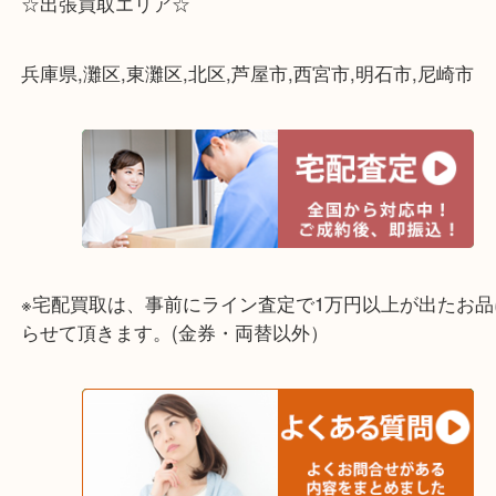
☆出張買取エリア☆
兵庫県,灘区,東灘区,北区,芦屋市,西宮市,明石市,尼崎