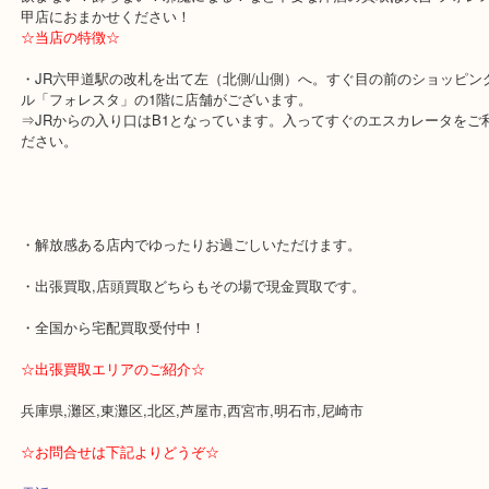
1本から大量の本数まで対応いたしております。
お持ち込みの困難なお客様は大吉 フォレスタ六甲店の無料出張買取
ださいませ！
1本からでも査定のみでも7費用はすべて無料となっており大変好評
ております！
出張買取はおかげさまでたくさんのご予約をいただいており、お早
を頂けますとスムーズにご都合の良い日にお伺い出来ます！
飲まない！飾らない！邪魔になる！など不要な洋酒の買取は大吉 フ
甲店におまかせください！
☆当店の特徴☆
・JR六甲道駅の改札を出て左（北側/山側）へ。すぐ目の前のショ
ル「フォレスタ」の1階に店舗がございます。
⇒JRからの入り口はB1となっています。入ってすぐのエスカレー
ださい。