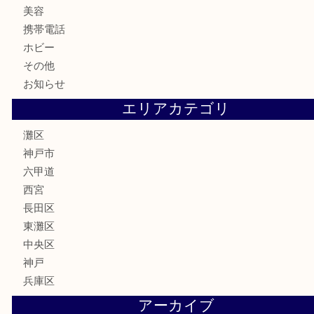
金券・商品券
鉄道模型
テレホンカード
株主優待券
はがき
骨董品
古美術品
家電
喫煙具
電動工具
文房具
釣り具
楽器
香水
化粧品
美容