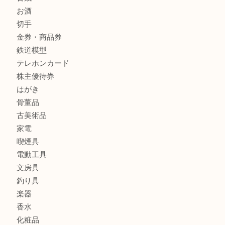
クロエ
フィギュア
全て
貴金属
宝石
金製品
銀製品
ブランド
時計
カメラ
食器
金貨
記念メダル
古銭
お酒
切手