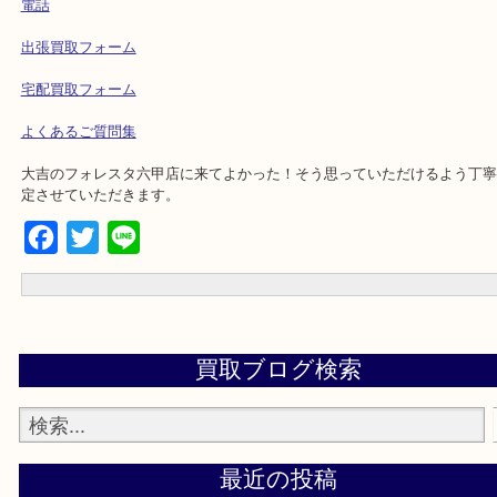
・解放感ある店内でゆったりお過ごしいただけます。
・出張買取,店頭買取どちらもその場で現金買取です。
・全国から宅配買取受付中！
☆出張買取エリアのご紹介☆
兵庫県,灘区,東灘区,北区,芦屋市,西宮市,明石市,尼崎市
☆お問合せは下記よりどうぞ☆
電話
出張買取フォーム
宅配買取フォーム
よくあるご質問集
大吉のフォレスタ六甲店に来てよかった！そう思っていただけるよ