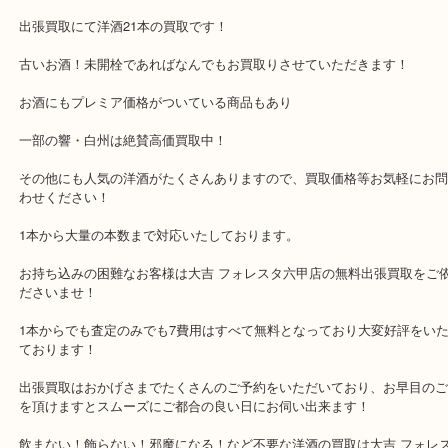
公開日:2018/09/05 最終更新日:2022/12/14
洋酒 出張買取 大量 ヘネシー バランタイン
（
Hennessy ヘネシー
N/A
全て
お酒
洋酒 出張買取 大量 ヘネシー バランタイン をお買取りさせていた
でご紹介です。
神戸市灘区,神戸市東灘区,西宮,神戸市北区,西宮,明石,芦屋で顧客満足
指しております買取専門店 大吉 フォレスタ六甲店です。土日祝日
中。出張買取,宅配買取大歓迎です！
出張買取にて洋酒21本の買取です！
古いお酒！未開栓であればなんでもお買取りさせていただきます！
お酒にもプレミア価格がついている商品もあり
一部の響・白州は絶賛高価買取中！
その他にも人気の洋酒がたくさんありますので、買取価格等お気軽
わせください！