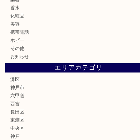
鉄道模型
テレホンカード
株主優待券
はがき
骨董品
古美術品
家電
喫煙具
電動工具
文房具
釣り具
楽器
香水
化粧品
美容
携帯電話