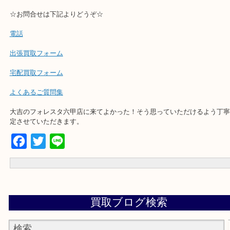
・解放感ある店内でゆったりお過ごしいただけます。
・出張買取,店頭買取どちらもその場で現金買取です。
・全国から宅配買取受付中！
☆出張買取エリアのご紹介☆
兵庫県,灘区,東灘区,北区,芦屋市,西宮市,明石市,尼崎市
☆お問合せは下記よりどうぞ☆
電話
出張買取フォーム
宅配買取フォーム
よくあるご質問集
大吉のフォレスタ六甲店に来てよかった！そう思っていただけるよ