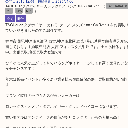
公開日:2018/12/08 最終更新日:2020/04/06
TAGHeuer タグホイヤー カレラ クロノ メンズ 1887 CAR2110
（
TAGHe
ヤー
N/A
N/A
）
全て
時計
TAGHeuer タグホイヤー カレラ クロノ メンズ 1887 CAR2110 
ていただきましたのでご紹介です。
神戸市灘区,神戸市東灘区,西宮,神戸市北区,西宮,明石,芦屋で顧客満足
指しております買取専門店 大吉 フォレスタ六甲店です。土日祝日
中。出張買取,宅配買取大歓迎です！
ひそかに人気が上がってきているタグホイヤー！少しでも高く売り
がチャンスです！
年末は販売イベントが多くあり業者様も在庫確保の為、買取価格がU