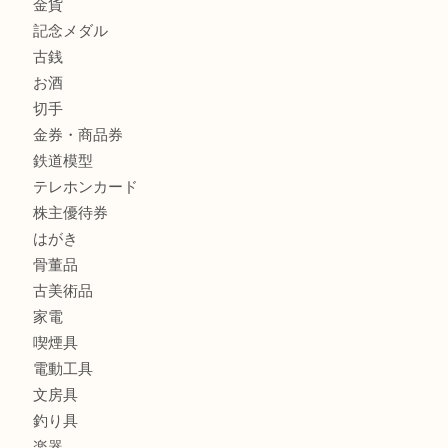
フィギュア
全て
貴金属
宝石
金製品
銀製品
ブランド
時計
カメラ
食器
金貨
記念メダル
古銭
お酒
切手
金券・商品券