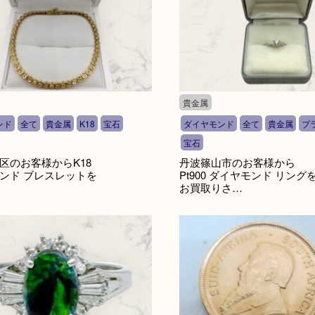
貴金属
ンド
全て
貴金属
K18
宝石
ダイヤモンド
全て
貴金属
プ
宝石
区のお客様からK18
丹波篠山市のお客様から
ンド ブレスレットを
Pt900 ダイヤモンド リング
お買取りさ…