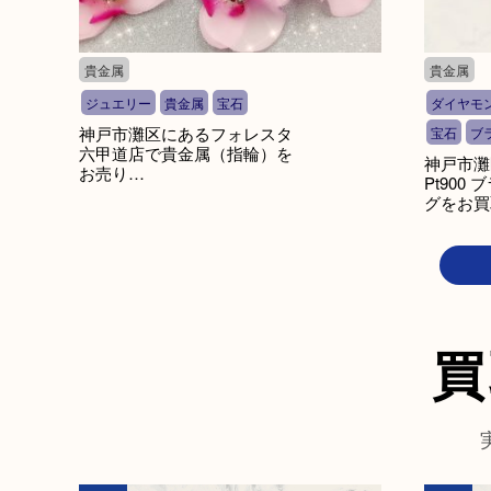
貴金属
貴金属
ジュエリー
貴金属
宝石
ダイヤモ
神戸市灘区にあるフォレスタ
宝石
ブ
六甲道店で貴金属（指輪）を
神戸市灘
お売り…
Pt900
グをお買
買