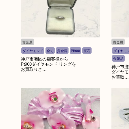
貴金属
貴金属
ダイヤモンド
全て
貴金属
Pt900
宝石
ダイヤモ
神戸市灘区の顧客様から
金製品
Pt900ダイヤモンド リングを
神戸市灘
お買取りさ…
ダイヤモ
お買取…