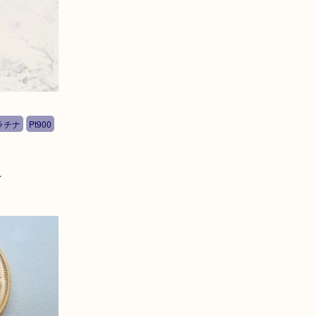
ラチナ
Pt900
を