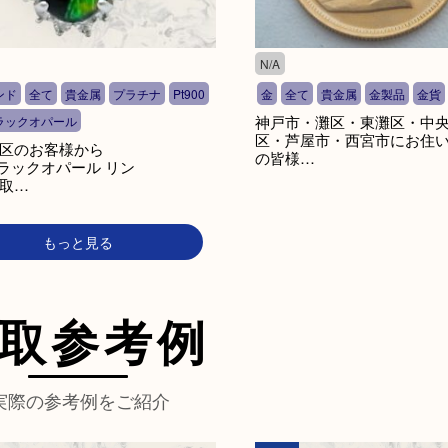
N/A
ンド
全て
貴金属
プラチナ
Pt900
金
全て
貴金属
金製品
金貨
神戸市・灘区・東灘区・中
ラックオパール
区・芦屋市・西宮市にお住
区のお客様から
の皆様…
 ブラックオパール リン
取…
もっと見る
取参考例
実際の参考例をご紹介