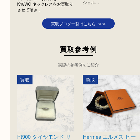
K18WG ネックレス
FENDI フェンディ
ダイヤモンド
ジュエリー
全て
フェンディ
全て
ブランド
貴金属
宝石
K18
神戸市灘区のお客様より
FENDI フェンディ パン
神戸市灘区のお客様より
ショル…
K18WG ネックレスをお買取り
させて頂き…
買取ブログ一覧はこちら ≫≫
買取参考例
実際の参考例をご紹介