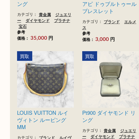
買取
買取
Pt900 ダイヤモンド リ
Hermès エルメス 
ング
アピ ドゥブルトゥ
ブレスレット
カテゴリ：
貴金属
ジュエリ
ー
ダイヤモンド
プラチナ
カテゴリ：
ブランド
エ
宝石
ス
参考
参考
円
価格：
35,000
円
価格：
3,000
買取
買取