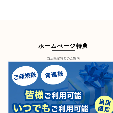
フリーダイヤル
0120-550-537
営業時間
１０：００ ～１９：００
定休日
毎週火曜日（年末年始を除く）
駐車場
タイムズウエルブフォレスタ六甲