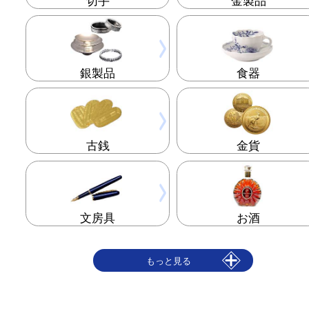
カメラ
時計
ブランド
バッグ
財布
骨董品
切手
金製品