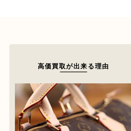
銀製品
食器
古銭
金貨
文房具
お酒
もっと見る