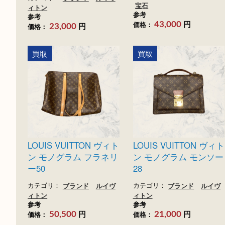
LOUIS VUITTON ルイ
Pt900 ダイヤモンド
ヴィトン ルーピング
ング
MM
カテゴリ：
貴金属
ジュ
ー
ダイヤモンド
プラ
カテゴリ：
ブランド
ルイヴ
宝石
ィトン
参考
参考
円
価格：
円
43,000
価格：
23,000
買取
買取