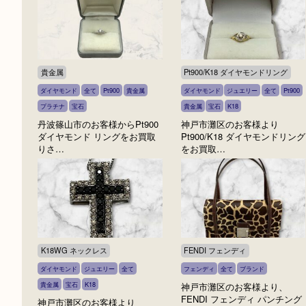
フェラガモ
LOUIS VUITTON ルイ ヴィ
全て
ブランド
フェラガモ
全て
ブランド
ルイヴィトン
神戸市灘区のお客様よりフェラ
神戸市灘区にお住いの顧
ガモ クロコ柄レザー ヒールを
りLOUIS VUITTON ルイ
お…
トン …
貴金属
Pt900/K18 ダイヤモンドリン
ダイヤモンド
全て
Pt900
貴金属
ダイヤモンド
ジュエリー
全て
プラチナ
宝石
貴金属
宝石
K18
丹波篠山市のお客様からPt900
神戸市灘区のお客様より
ダイヤモンド リングをお買取
Pt900/K18 ダイヤモン
りさ…
をお買取…