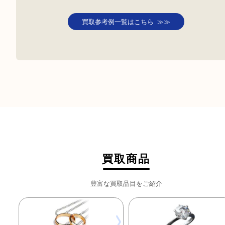
LOUIS VUITTON ヴィト
LOUIS VUITTON 
ン モノグラム フラネリ
ン モノグラム モン
ー50
28
カテゴリ：
ブランド
ルイヴ
カテゴリ：
ブランド
ル
ィトン
ィトン
参考
参考
円
円
価格：
価格：
50,500
21,000
買取参考例一覧はこちら ≫≫