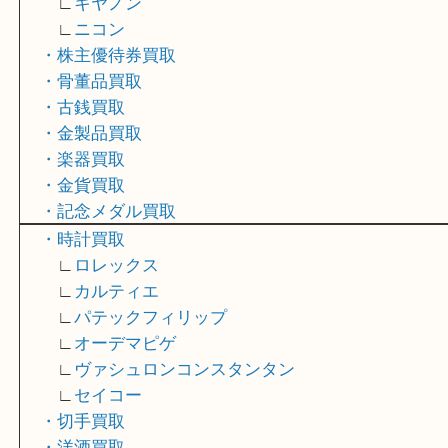
∟
エルメス
∟
シャネル
・カメラ買取
∟
ライカ
∟
キヤノン
∟
ニコン
・株主優待券買取
・骨董品買取
・古銭買取
・金製品買取
・楽器買取
・金貨買取
・記念メダル買取
・時計買取
∟
ロレックス
∟
カルティエ