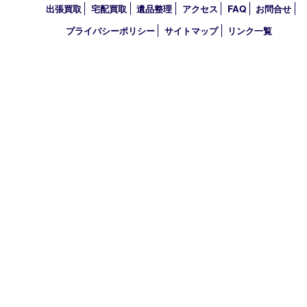
買取大吉 フォレスタ六甲店
〒657-0027 神戸市灘区永手町4丁目2番１ フォレスタ六甲 地下
TEL 0120-550-537 FAX 078-855-3033
営業時間 10：00～19：00
定休日 毎週火曜日（年末年始を除く）
古物商許可証
兵庫県公安委員会 第631121200007号
登録社名：株式会社ルートコウベ
HOME
初めての方
買取商品
買取参考例
HP特典
買取ブログ
出張買取
宅配買取
遺品整理
アクセス
FAQ
お問合
プライバシーポリシー
サイトマップ
リンク一覧