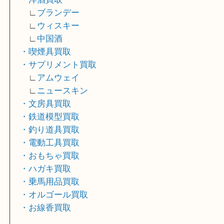
∟
パテックフィリップ
∟
オーデマピゲ
∟
ヴァシュロンコンスタンタン
∟
セイコー
・切手買取
・洋酒買取
∟
ブランデー
∟
ウィスキー
∟
中国酒
・喫煙具買取
・サプリメント買取
∟
アムウェイ
∟
ニュースキン
・文房具買取
・鉄道模型買取
・釣り道具買取