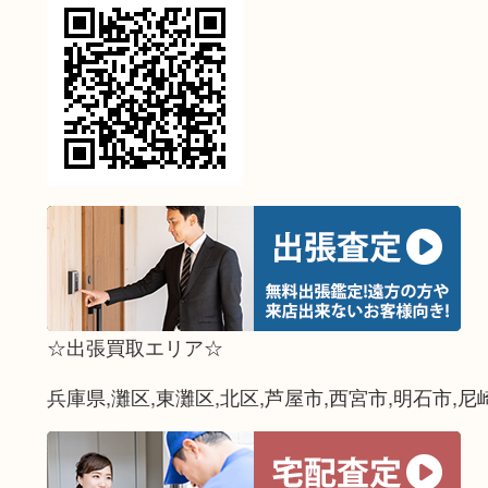
☆出張買取エリア☆
兵庫県,灘区,東灘区,北区,芦屋市,西宮市,明石市,尼