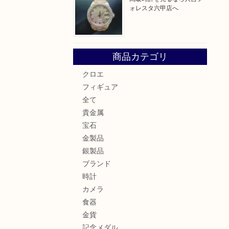
ォレスタ六甲店へ
商品カテゴリ
クロエ
フィギュア
全て
貴金属
宝石
金製品
銀製品
ブランド
時計
カメラ
食器
金貨
記念メダル