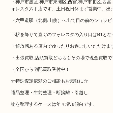
・神戸市灘区,神戸市東灘区,西宮,神戸市北区,西宮
ォレスタ六甲店です。土日祝日休まず営業中。出
・六甲道駅（北側/山側）へ出て目の前のショッピ
⇒駅を降りて直ぐのフォレスタの入り口はB1とな
・解放感ある店内でゆったりお過ごしいただけま
・出張買取,店頭買取どちらもその場で現金買取で
・全国から宅配買取受付中！
☆特殊査定依頼のご相談もお気軽に☆
遺品整理・生前整理・断捨離・引越し
物を整理するケースは年々増加傾向です。