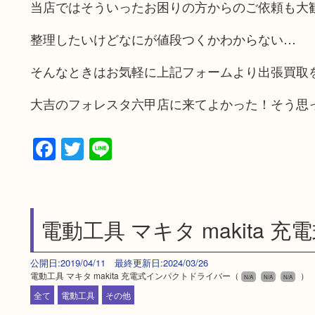
当店ではそういったお困りの方からのご依頼も大
整理したいけどなにが値段つくかわからない…
そんなときはお気軽に上記フォームより出張買取
大吉のフォレスタ六甲店に来てよかった！そう思
Facebook
Twitter
Line
電動工具 マキタ makita
公開日:2019/04/11 最終更新日:2024/03/26
電動工具 マキタ makita 充電式インパクトドライバー（
）
N/A
N/A
N/A
全て
電動工具
その他