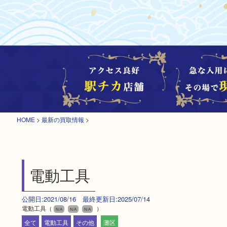
HOME
>
最新の買取情報
>
電動工具
公開日:2021/08/16 最終更新日:2025/07/14
電動工具（
）
N/A
N/A
N/A
全て
電動工具
その他
灘区