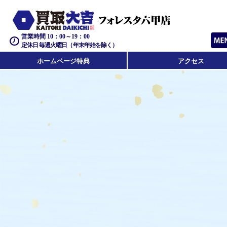
営業時間 10：00～19：00
定休日 毎週火曜日（年末年始を除く）
ホームページ特典
アクセス