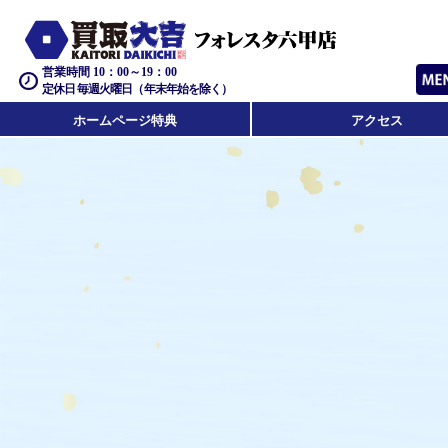
営業時間 10：00～19：00
定休日 毎週火曜日（年末年始を除く）
ホームページ特典
アクセス