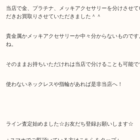
メッキ加工アクセサリーと一緒に混ざっており、ど
かわからなかったそうです。
当店で金、プラチナ、メッキアクセサリーを分けさ
だきお買取りさせていただきました＾＾
貴金属かメッキアクセサリーか中々分からないもの
ね。
そのままお持ちいただけれは当店で分けることも可
使わないネックレスや指輪があれば是非当店へ！