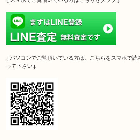
ライン査定始めました☆お友だち登録お願いします
↓スマホでご覧頂いている方はこちらをタップ↓
↓パソコンでご覧頂いている方は、こちらをスマホ
って下さい↓