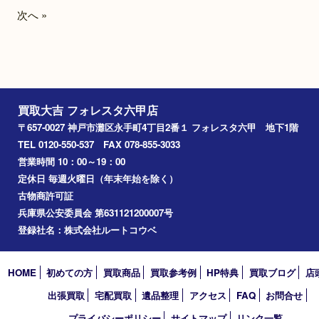
プラチナ エメラルド メレ
プラチナ エメラル
ダイヤ リング
クレス
買取品目：
貴金属
ジュエリー
買取品目：
貴金属
ジ
ダイヤモンド
プラチナ
宝石
ダイヤモンド
プラチ
参考
参考
円
円
価格：
価格：
430,000
200,000
1
2
3
4
5
6
1
…
次へ »