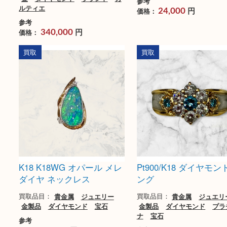
Cartier カルティエ マイヨ
MIKIMOTO ミキモ
ン パンテール リングの買
ルピアス
取実績
ブランド名：MIKIMOTO
ブランド名：Cartier カルティエ
買取品目：
ジュエリー
ヤモンド
ブランド
買取品目：
貴金属
ジュエリー
金
ダイヤモンド
ブランド
カ
参考
ルティエ
円
価格：
24,000
参考
円
価格：
340,000
買取
買取