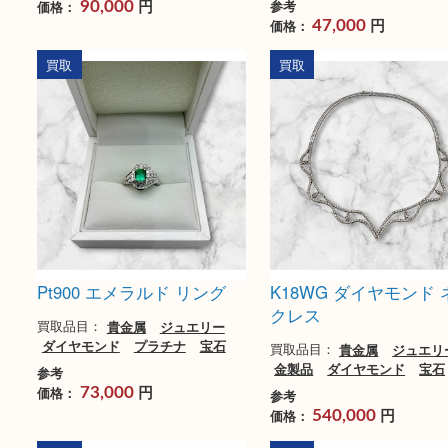
K18 K18WG オパール メレ
Pt900/K18 ダイ
ダイヤ ネックレス
ング
買取品目：
貴金属
ジュエリー
買取品目：
貴金属
ジ
金製品
ダイヤモンド
宝石
金製品
ダイヤモンド
ナ
宝石
参考
円
参考
価格：
90,000
円
価格：
47,000
買取
買取