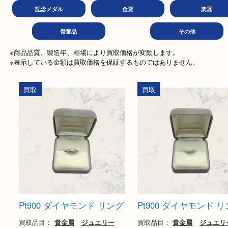
金券
商品券
テレ
ハガキ
文房具
おも
記念メダル
金貨
楽
骨董品
その他
※商品品質、製造年、相場により買取価格が変動します。

※表示している金額は買取価格を保証するものではありません。
買取
買取