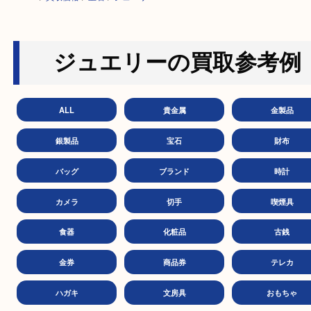
HOME
>
買取価格
>
宝石
>
ジュエリー
ジュエリーの買取参考
ALL
貴金属
金製
銀製品
宝石
財
バッグ
ブランド
時
カメラ
切手
喫煙
食器
化粧品
古