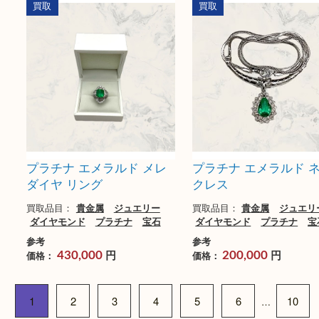
Pt900 エメラルド リング
K18WG ダイヤモ
クレス
買取品目：
貴金属
ジュエリー
ダイヤモンド
プラチナ
宝石
買取品目：
貴金属
ジ
金製品
ダイヤモンド
参考
円
価格：
73,000
参考
円
価格：
540,000
買取
買取