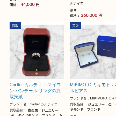
Pt850 プラチナ ダイヤ ネ
Cartier カルティ
ックレス
ィエ パリ リング
績
買取品目：
貴金属
ジュエリー
ブランド名：Cartier カ
金製品
ダイヤモンド
プラチ
ナ
宝石
買取品目：
貴金属
ジ
金
ダイヤモンド
ブ
参考
ルティエ
円
価格：
44,000
参考
円
価格：
360,000
買取
買取