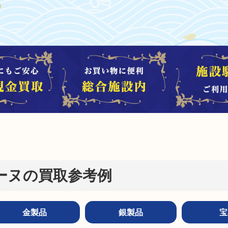
ーヌの買取参考例
金製品
銀製品
宝