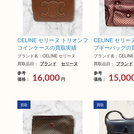
CELINE セリーヌ トリオンフ
CELINE セリ
コインケースの買取実績
ブギーバッグの
ブランド名：CELINE セリーヌ
ブランド名：CELIN
買取品目：
ブランド
セリーヌ
買取品目：
ブランド
参考
参考
16,000
15,00
価格：
円
価格：
買取
買取