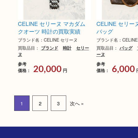
CELINE セリーヌ マカダム
CELINE セリ
クオーツ 時計の買取実績
バッグ
ブランド名：CELINE セリーヌ
ブランド名：CELIN
買取品目：
ブランド
時計
セリー
買取品目：
バッグ
ヌ
ーヌ
参考
参考
20,000
6,000
価格：
円
価格：
1
2
3
次へ »