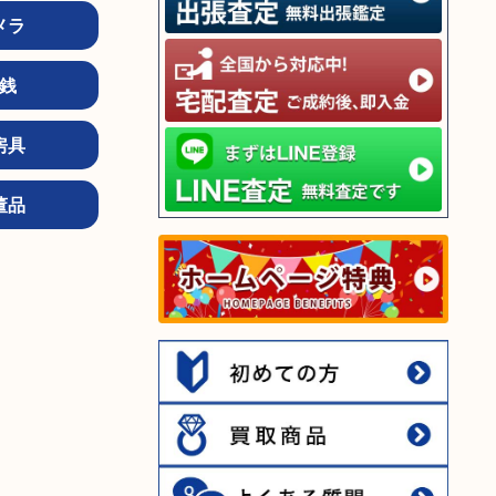
メラ
銭
房具
董品