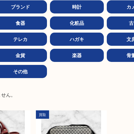
ブランド
時計
カ
食器
化粧品
古
テレカ
ハガキ
文
金貨
楽器
骨
その他


ません。
買取