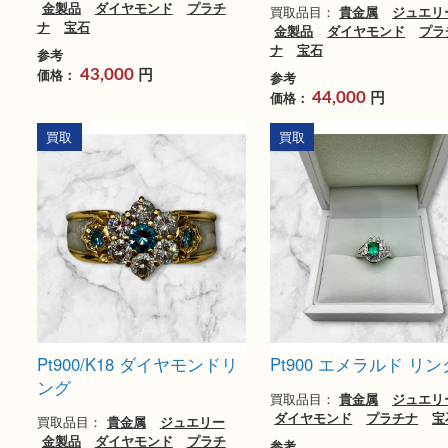
Pt900 ダイヤモンド リング
Pt850 プラチナ ダ
ックレス
買取品目：
貴金属
ジュエリー
金製品
ダイヤモンド
プラチ
買取品目：
貴金属
ジ
ナ
宝石
金製品
ダイヤモンド
ナ
宝石
参考
円
価格：
43,000
参考
円
価格：
44,000
買取
買取