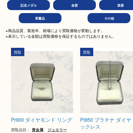
金券
商品券
テレ
ハガキ
文房具
おも
記念メダル
金貨
楽
骨董品
その他
※商品品質、製造年、相場により買取価格が変動します。

※表示している金額は買取価格を保証するものではありません。
買取
買取