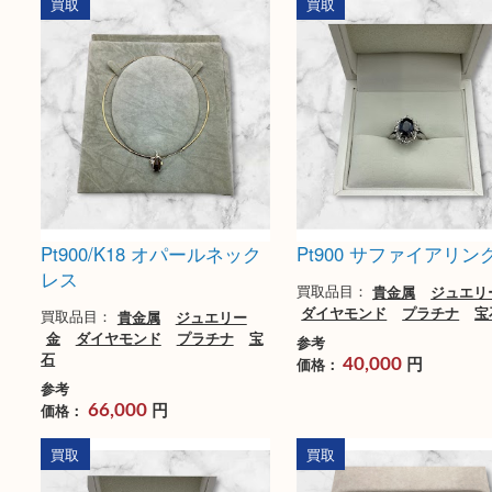
プラチナ ダイヤモンド ネ
Pt900/K18 ダイ
ックレス
ング
買取品目：
貴金属
ジュエリー
買取品目：
貴金属
ジ
ダイヤモンド
プラチナ
宝石
金
ダイヤモンド
プ
石
参考
円
参考
価格：
24,000
円
価格：
44,000
買取
買取