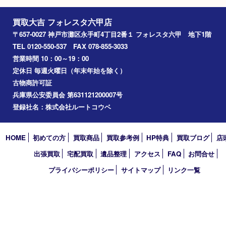
Pt 900 ダイヤモンドリング
Pt 900 トルマリン
買取品目：
貴金属
ジュエリー
買取品目：
貴金属
ジ
ダイヤモンド
プラチナ
宝石
ダイヤモンド
プラチ
参考
参考
円
円
価格：
価格：
100,000
90,000
1
2
3
4
5
次へ »
買取大吉 フォレスタ六甲店
〒657-0027 神戸市灘区永手町4丁目2番１ フォレスタ六甲 地下
TEL 0120-550-537 FAX 078-855-3033
営業時間 10：00～19：00