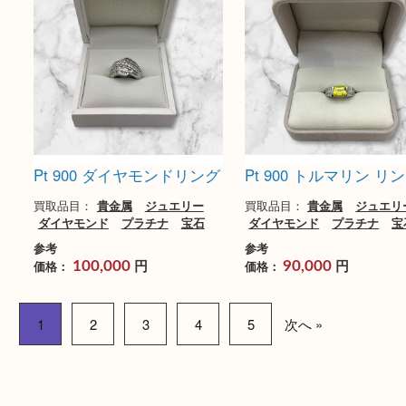
Pt900/K18 オパールネック
Pt900 サファイア
レス
買取品目：
貴金属
ジ
ダイヤモンド
プラチ
買取品目：
貴金属
ジュエリー
金
ダイヤモンド
プラチナ
宝
参考
石
円
価格：
40,000
参考
円
価格：
66,000
買取
買取