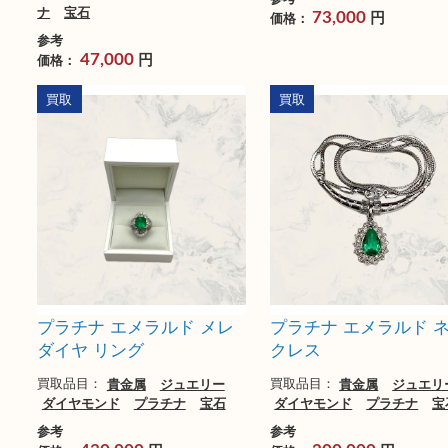
Pt900/K18 ダイヤモンドリ
Pt900 エメラルド
ング
買取品目：
貴金属
ジ
ダイヤモンド
プラチ
買取品目：
貴金属
ジュエリー
金製品
ダイヤモンド
プラチ
参考
ナ
宝石
円
価格：
73,000
参考
円
価格：
47,000
買取
買取