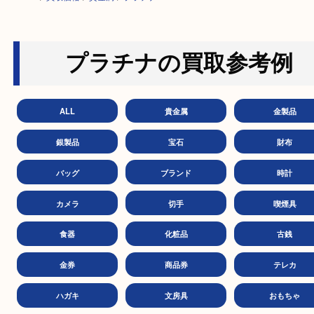
HOME
>
買取価格
>
貴金属
>
プラチナ
プラチナの買取参考
ALL
貴金属
金製
銀製品
宝石
財
バッグ
ブランド
時
カメラ
切手
喫煙
食器
化粧品
古