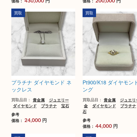
プラチナ エメラルド メレ
プラチナ エメラル
ダイヤ リング
クレス
買取品目：
貴金属
ジュエリー
買取品目：
貴金属
ジ
ダイヤモンド
プラチナ
宝石
ダイヤモンド
プラチ
参考
参考
円
円
価格：
価格：
430,000
200,000
買取
買取