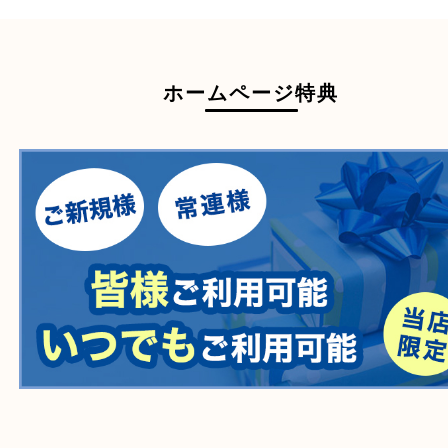
一部の衣類
一部の家電
自転車
刀剣・銃
医療機器
医薬品
毒物・劇物
動物製品
たばこ
その他