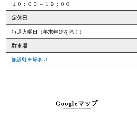
店舗情報
店舗名
買取大吉 フォレスタ六甲店
住所
〒657-0027
神戸市灘区永手町4丁目2番１
フォレスタ六甲 地下1階