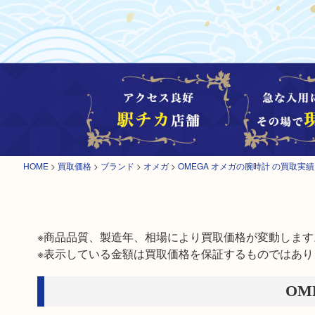
HOME
>
買取価格
>
ブランド
>
オメガ
>
OMEGA オメガの腕時計 の買取実績
※商品品質、製造年、相場により買取価格が変動します。
※表示している金額は買取価格を保証するものではあり
OM