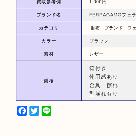
買取参考例
1,000円
ブランド名
FERRAGAMOフェ
カテゴリ
財布
ブランド
フ
カラー
ブラック
素材
レザー
箱付き
使用感あり
備考
金具 擦れ
型崩れ有り
Facebook
Twitter
Line