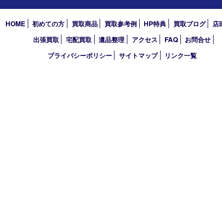
TEL 0120-550-537 FAX 078-855-3033
営業時間 10：00～19：00
定休日 毎週火曜日（年末年始を除く）
古物商許可証
兵庫県公安委員会 第631121200007号
登録社名：株式会社ルートコウベ
HOME
初めての方
買取商品
買取参考例
HP特典
買取ブログ
出張買取
宅配買取
遺品整理
アクセス
FAQ
お問合
プライバシーポリシー
サイトマップ
リンク一覧