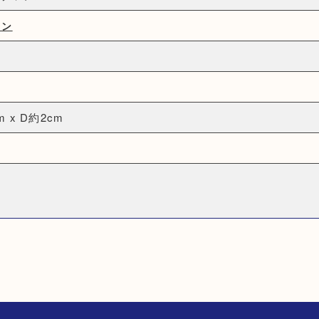
トン
m x D約2cm