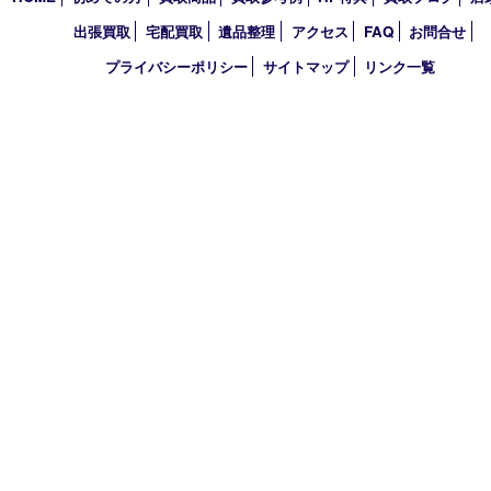
定休日 毎週火曜日（年末年始を除く）
古物商許可証
兵庫県公安委員会 第631121200007号
登録社名：株式会社ルートコウベ
HOME
初めての方
買取商品
買取参考例
HP特典
買取ブログ
出張買取
宅配買取
遺品整理
アクセス
FAQ
お問合
プライバシーポリシー
サイトマップ
リンク一覧