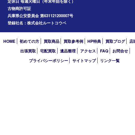
買取大吉 フォレスタ六甲店
〒657-0027 神戸市灘区永手町4丁目2番１ フォレスタ六甲 地下
TEL 0120-550-537 FAX 078-855-3033
営業時間 10：00～19：00
定休日 毎週火曜日（年末年始を除く）
古物商許可証
兵庫県公安委員会 第631121200007号
登録社名：株式会社ルートコウベ
HOME
初めての方
買取商品
買取参考例
HP特典
買取ブログ
出張買取
宅配買取
遺品整理
アクセス
FAQ
お問合
プライバシーポリシー
サイトマップ
リンク一覧