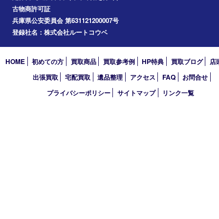
買取大吉 フォレスタ六甲店
〒657-0027 神戸市灘区永手町4丁目2番１ フォレスタ六甲 地下
TEL 0120-550-537 FAX 078-855-3033
営業時間 10：00～19：00
定休日 毎週火曜日（年末年始を除く）
古物商許可証
兵庫県公安委員会 第631121200007号
登録社名：株式会社ルートコウベ
HOME
初めての方
買取商品
買取参考例
HP特典
買取ブログ
出張買取
宅配買取
遺品整理
アクセス
FAQ
お問合
プライバシーポリシー
サイトマップ
リンク一覧