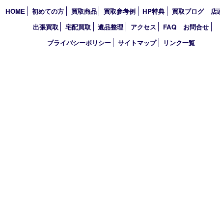
営業時間 10：00～19：00
定休日 毎週火曜日（年末年始を除く）
古物商許可証
兵庫県公安委員会 第631121200007号
登録社名：株式会社ルートコウベ
HOME
初めての方
買取商品
買取参考例
HP特典
買取ブログ
出張買取
宅配買取
遺品整理
アクセス
FAQ
お問合
プライバシーポリシー
サイトマップ
リンク一覧