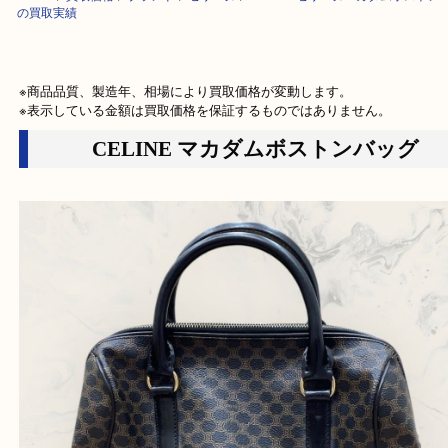
HOME
>
買取価格
>
ブランド
>
セリーヌ
>
CELINE セリーヌマカダムボ
の買取実績
※商品品質、製造年、相場により買取価格が変動します。

※表示している金額は買取価格を保証するものではありません。
CELINE マカダムボストンバッ