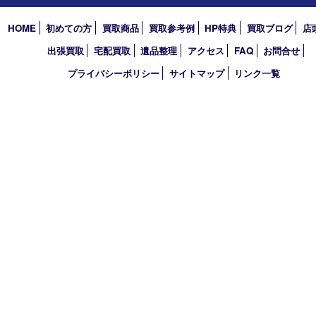
TEL 0120-550-537 FAX 078-855-3033
営業時間 10：00～19：00
定休日 毎週火曜日（年末年始を除く）
古物商許可証
兵庫県公安委員会 第631121200007号
登録社名：株式会社ルートコウベ
HOME
初めての方
買取商品
買取参考例
HP特典
買取ブログ
出張買取
宅配買取
遺品整理
アクセス
FAQ
お問合
プライバシーポリシー
サイトマップ
リンク一覧