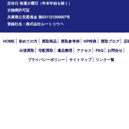
買取大吉 フォレスタ六甲店
〒657-0027 神戸市灘区永手町4丁目2番１ フォレスタ六甲 地下
TEL 0120-550-537 FAX 078-855-3033
営業時間 10：00～19：00
定休日 毎週火曜日（年末年始を除く）
古物商許可証
兵庫県公安委員会 第631121200007号
登録社名：株式会社ルートコウベ
HOME
初めての方
買取商品
買取参考例
HP特典
買取ブログ
出張買取
宅配買取
遺品整理
アクセス
FAQ
お問合
プライバシーポリシー
サイトマップ
リンク一覧