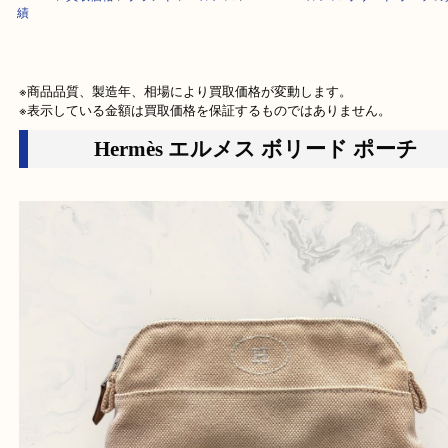
HOME
>
買取価格
>
ブランド
>
エルメス
>
Hermès エルメス ボリード 
績
※商品品質、製造年、相場により買取価格が変動します。

※表示している金額は買取価格を保証するものではありません。
Hermès エルメス ボリード ポー