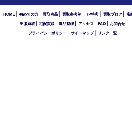
TEL 0120-550-537 FAX 078-855-3033
営業時間 10：00～19：00
定休日 毎週火曜日（年末年始を除く）
古物商許可証
兵庫県公安委員会 第631121200007号
登録社名：株式会社ルートコウベ
HOME
初めての方
買取商品
買取参考例
HP特典
買取ブログ
出張買取
宅配買取
遺品整理
アクセス
FAQ
お問合
プライバシーポリシー
サイトマップ
リンク一覧