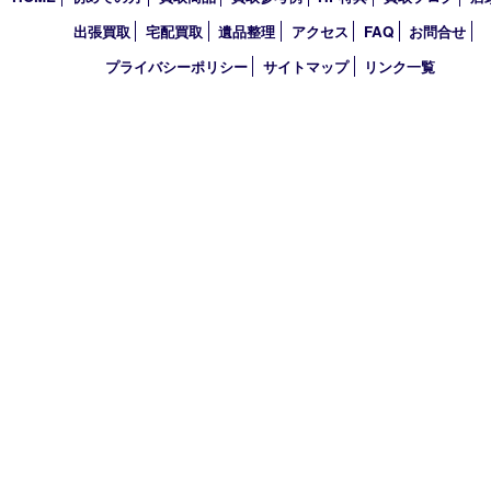
定休日 毎週火曜日（年末年始を除く）
古物商許可証
兵庫県公安委員会 第631121200007号
登録社名：株式会社ルートコウベ
HOME
初めての方
買取商品
買取参考例
HP特典
買取ブログ
出張買取
宅配買取
遺品整理
アクセス
FAQ
お問合
プライバシーポリシー
サイトマップ
リンク一覧