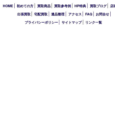
営業時間 10：00～19：00
定休日 毎週火曜日（年末年始を除く）
古物商許可証
兵庫県公安委員会 第631121200007号
登録社名：株式会社ルートコウベ
HOME
初めての方
買取商品
買取参考例
HP特典
買取ブログ
出張買取
宅配買取
遺品整理
アクセス
FAQ
お問合
プライバシーポリシー
サイトマップ
リンク一覧