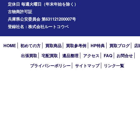
買取大吉 フォレスタ六甲店
〒657-0027 神戸市灘区永手町4丁目2番１ フォレスタ六甲 地下
TEL 0120-550-537 FAX 078-855-3033
営業時間 10：00～19：00
定休日 毎週火曜日（年末年始を除く）
古物商許可証
兵庫県公安委員会 第631121200007号
登録社名：株式会社ルートコウベ
HOME
初めての方
買取商品
買取参考例
HP特典
買取ブログ
出張買取
宅配買取
遺品整理
アクセス
FAQ
お問合
プライバシーポリシー
サイトマップ
リンク一覧