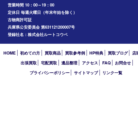
Facebook
Twitter
Line
買取大吉 フォレスタ六甲店
〒657-0027 神戸市灘区永手町4丁目2番１ フォレスタ六甲 地下
TEL 0120-550-537 FAX 078-855-3033
営業時間 10：00～19：00
定休日 毎週火曜日（年末年始を除く）
古物商許可証
兵庫県公安委員会 第631121200007号
登録社名：株式会社ルートコウベ
HOME
初めての方
買取商品
買取参考例
HP特典
買取ブログ
出張買取
宅配買取
遺品整理
アクセス
FAQ
お問合
プライバシーポリシー
サイトマップ
リンク一覧