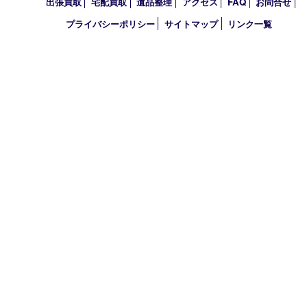
古物商許可証
兵庫県公安委員会 第631121200007号
登録社名：株式会社ルートコウベ
HOME
初めての方
買取商品
買取参考例
HP特典
買取ブログ
出張買取
宅配買取
遺品整理
アクセス
FAQ
お問合
プライバシーポリシー
サイトマップ
リンク一覧