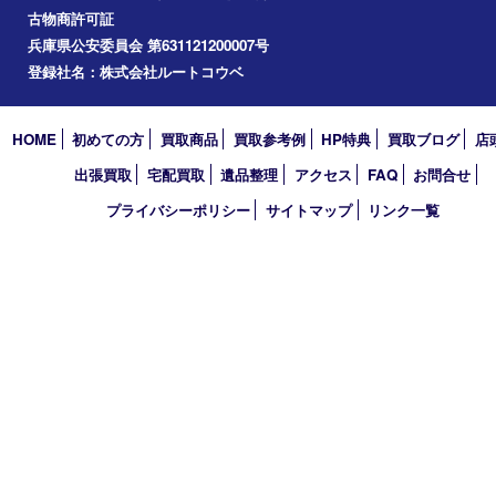
買取大吉 フォレスタ六甲店
〒657-0027 神戸市灘区永手町4丁目2番１ フォレスタ六甲 地下
TEL 0120-550-537 FAX 078-855-3033
営業時間 10：00～19：00
定休日 毎週火曜日（年末年始を除く）
古物商許可証
兵庫県公安委員会 第631121200007号
登録社名：株式会社ルートコウベ
HOME
初めての方
買取商品
買取参考例
HP特典
買取ブログ
出張買取
宅配買取
遺品整理
アクセス
FAQ
お問合
プライバシーポリシー
サイトマップ
リンク一覧