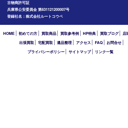
買取大吉 フォレスタ六甲店
〒657-0027 神戸市灘区永手町4丁目2番１ フォレスタ六甲 地下
TEL 0120-550-537 FAX 078-855-3033
営業時間 10：00～19：00
定休日 毎週火曜日（年末年始を除く）
古物商許可証
兵庫県公安委員会 第631121200007号
登録社名：株式会社ルートコウベ
HOME
初めての方
買取商品
買取参考例
HP特典
買取ブログ
出張買取
宅配買取
遺品整理
アクセス
FAQ
お問合
プライバシーポリシー
サイトマップ
リンク一覧