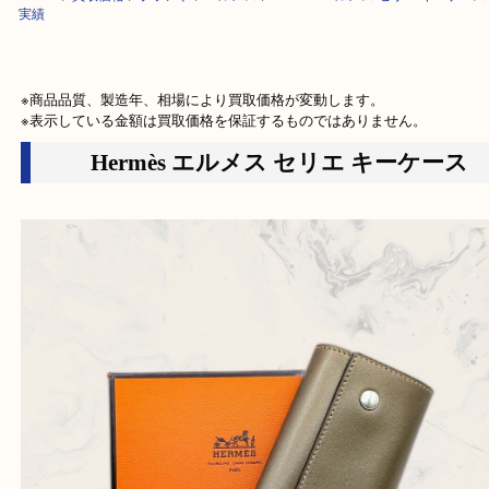
HOME
>
買取価格
>
ブランド
>
エルメス
>
Hermès エルメス セリエ キ
実績
※商品品質、製造年、相場により買取価格が変動します。

※表示している金額は買取価格を保証するものではありません。
Hermès エルメス セリエ キーケー