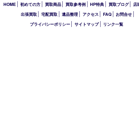
営業時間 10：00～19：00
定休日 毎週火曜日（年末年始を除く）
古物商許可証
兵庫県公安委員会 第631121200007号
登録社名：株式会社ルートコウベ
HOME
初めての方
買取商品
買取参考例
HP特典
買取ブログ
出張買取
宅配買取
遺品整理
アクセス
FAQ
お問合
プライバシーポリシー
サイトマップ
リンク一覧