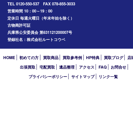
Facebook
Twitter
Line
買取大吉 フォレスタ六甲店
〒657-0027 神戸市灘区永手町4丁目2番１ フォレスタ六甲 地下
TEL 0120-550-537 FAX 078-855-3033
営業時間 10：00～19：00
定休日 毎週火曜日（年末年始を除く）
古物商許可証
兵庫県公安委員会 第631121200007号
登録社名：株式会社ルートコウベ
HOME
初めての方
買取商品
買取参考例
HP特典
買取ブログ
出張買取
宅配買取
遺品整理
アクセス
FAQ
お問合
プライバシーポリシー
サイトマップ
リンク一覧