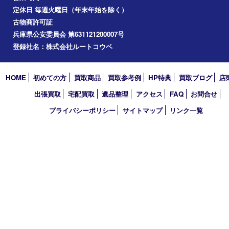
買取大吉 フォレスタ六甲店
〒657-0027 神戸市灘区永手町4丁目2番１ フォレスタ六甲 地下
TEL 0120-550-537 FAX 078-855-3033
営業時間 10：00～19：00
定休日 毎週火曜日（年末年始を除く）
古物商許可証
兵庫県公安委員会 第631121200007号
登録社名：株式会社ルートコウベ
HOME
初めての方
買取商品
買取参考例
HP特典
買取ブログ
出張買取
宅配買取
遺品整理
アクセス
FAQ
お問合
プライバシーポリシー
サイトマップ
リンク一覧