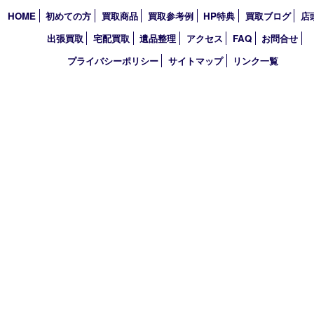
営業時間 10：00～19：00
定休日 毎週火曜日（年末年始を除く）
古物商許可証
兵庫県公安委員会 第631121200007号
登録社名：株式会社ルートコウベ
HOME
初めての方
買取商品
買取参考例
HP特典
買取ブログ
出張買取
宅配買取
遺品整理
アクセス
FAQ
お問合
プライバシーポリシー
サイトマップ
リンク一覧