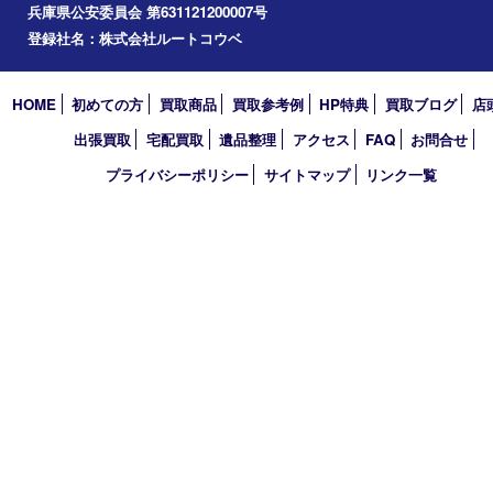
買取大吉 フォレスタ六甲店
〒657-0027 神戸市灘区永手町4丁目2番１ フォレスタ六甲 地下
TEL 0120-550-537 FAX 078-855-3033
営業時間 10：00～19：00
定休日 毎週火曜日（年末年始を除く）
古物商許可証
兵庫県公安委員会 第631121200007号
登録社名：株式会社ルートコウベ
HOME
初めての方
買取商品
買取参考例
HP特典
買取ブログ
出張買取
宅配買取
遺品整理
アクセス
FAQ
お問合
プライバシーポリシー
サイトマップ
リンク一覧