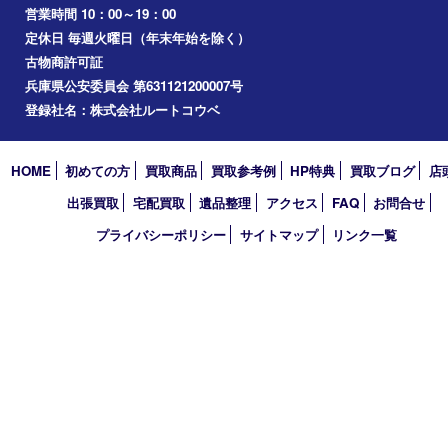
Facebook
Twitter
Line
買取大吉 フォレスタ六甲店
〒657-0027 神戸市灘区永手町4丁目2番１ フォレスタ六甲 地下
TEL 0120-550-537 FAX 078-855-3033
営業時間 10：00～19：00
定休日 毎週火曜日（年末年始を除く）
古物商許可証
兵庫県公安委員会 第631121200007号
登録社名：株式会社ルートコウベ
HOME
初めての方
買取商品
買取参考例
HP特典
買取ブログ
出張買取
宅配買取
遺品整理
アクセス
FAQ
お問合
プライバシーポリシー
サイトマップ
リンク一覧