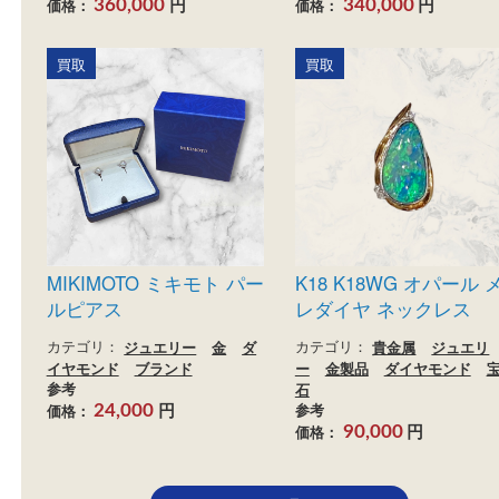
Cartier カルティエ カル
Cartier カルティエ
ティエ パリ リングの買
ヨン パンテール リ
取実績
の買取実績
カテゴリ：
貴金属
ジュエリ
カテゴリ：
貴金属
ジュ
ー
金
ダイヤモンド
ブラン
ー
金
ダイヤモンド
ド
カルティエ
ド
カルティエ
参考
参考
円
円
価格：
価格：
360,000
340,000
買取
買取
MIKIMOTO ミキモト パー
K18 K18WG オパ