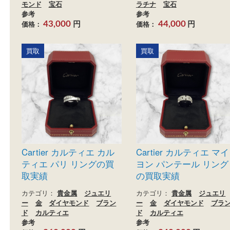
Pt900 ダイヤモンド リン
Pt850 プラチナ ダ
グ
ックレス
カテゴリ：
貴金属
ジュエリ
カテゴリ：
貴金属
ジュ
ー
プラチナ
金製品
ダイヤ
ー
金製品
ダイヤモン
モンド
宝石
ラチナ
宝石
参考
参考
円
円
価格：
価格：
43,000
44,000
買取
買取