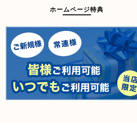
買取できない商品
家具
寝具
一部の衣類
一部の家電
自転車
刀剣・銃
医療機器
医薬品
毒物・劇物
動物製品
たばこ
その他