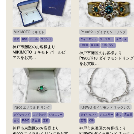
貴金属
貴金属
ジュエリー
貴金属
宝石
ダイヤモンド
全て
貴金属
プラ
Pt900
宝石
ブラックオパール
神戸市灘区にあるフォレスタ六
甲道店で貴金属（指輪）をお売
神戸市灘区のお客様からPt
り…
ブラックオパール リング
取…
MIKIMOTO ミキモト
Pt900/K18 ダイヤモンドリン
全て
K18
パール
ブランド
ダイヤモンド
ジュエリー
全て
Pt900
貴金属
K18
宝石
神戸市灘区のお客様より
MIKIMOTO ミキモト パールピ
神戸市灘区のお客様より
アスをお買…
Pt900/K18 ダイヤモン