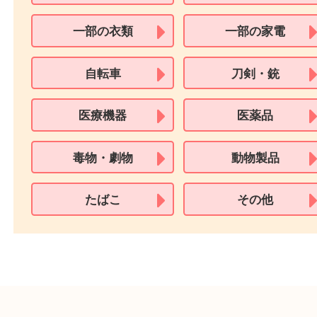
パスポート
特別永住者証明書
（日本政府発行のもの
住民基本台帳カード
※在留カードは消費税法改正に伴い令和3年10月1日より、本人確認書
用できません。
※身分証明書の住所に相違がある場合、ご本人様名義の現住所が確認
必要となります。
※18歳未満のお客様からの買取はいたしません。