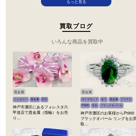
ルピアス
レダイヤ ネックレ
カテゴリ：
ジュエリー
金
ダ
カテゴリ：
貴金属
ジュ
イヤモンド
ブランド
ー
金製品
ダイヤモン
参考
石
円
参考
価格：
24,000
円
価格：
90,000
もっと見る
買取ブログ
いろんな商品を買取中