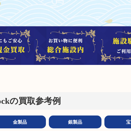
hockの買取参考例
金製品
銀製品
宝