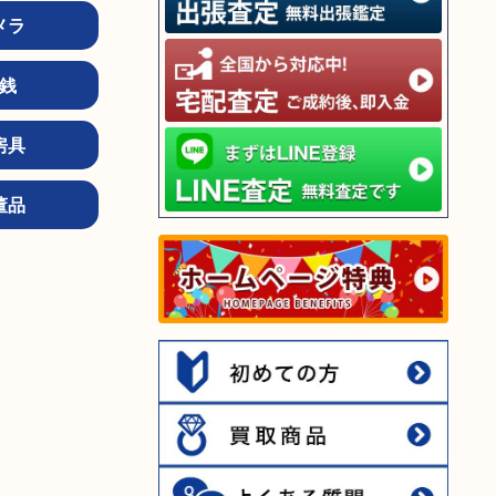
メラ
銭
房具
董品