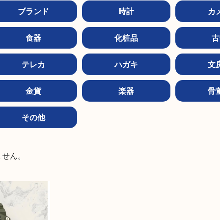
ブランド
時計
カ
食器
化粧品
古
テレカ
ハガキ
文
金貨
楽器
骨
その他


ません。