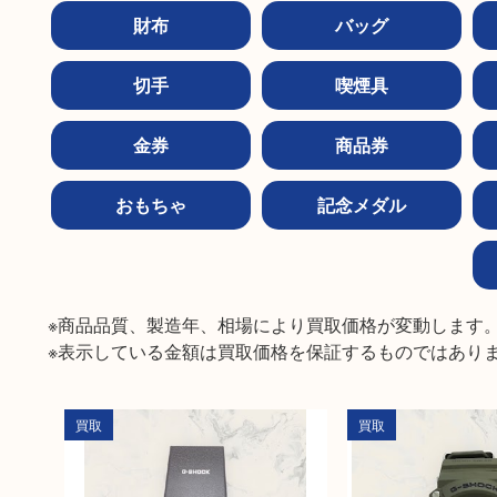
財布
バッグ
切手
喫煙具
金券
商品券
おもちゃ
記念メダル
※商品品質、製造年、相場により買取価格が変動します。
※表示している金額は買取価格を保証するものではあり
買取
買取