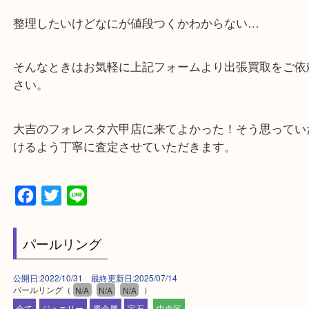
☆当店の特徴☆
・神戸市灘区,神戸市東灘区,西宮,神戸市北区,西宮,明
で顧客満足度No1を目指しております買取専門店 大
スタ六甲店です。土日祝日休まず営業中。出張買取,
大歓迎です！
・六甲道駅（北側/山側）へ出て目の前のショッピン
「フォレスタ」のB1に店舗がございます。
⇒駅を降りて直ぐのフォレスタの入り口はB1となっ