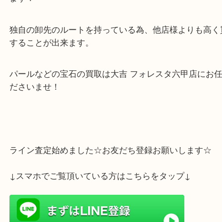
公開日:2022/10/31 最終更新日:2025/07/14
パールリング（
N/A
N/A
N/A
）
全て
ジュエリー
貴金属
宝石
中央区