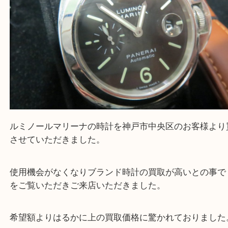
買取大吉フォレスタ六甲店に来てよかった！そう思
だけるよう丁寧に査定させていただきます。
Facebook
Twitter
Line
パネライ ルミノールマリーナ
公開日:2024/02/26 最終更新日:2025/07/14
パネライ ルミノールマリーナ（
パネライ
ルミノールマリーナ
N/A
全て
時計
パネライ
中央区