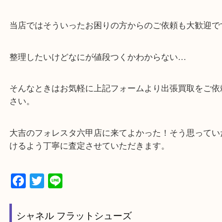
・神戸市灘区,神戸市東灘区,西宮,神戸市北区,西宮,明
で顧客満足度No1を目指しております買取専門店 大
スタ六甲店です。土日祝日休まず営業中。出張買取,
大歓迎です！
・六甲道駅（北側/山側）へ出て目の前のショッピン
「フォレスタ」のB1に店舗がございます。
⇒駅を降りて直ぐのフォレスタの入り口はB1となっ
・解放感ある店内でゆったりお過ごしいただけます
・出張買取,店頭買取どちらもその場で現金買取です