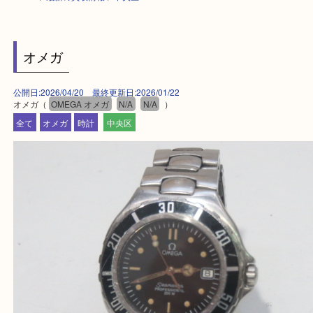
HOME
>
最新の買取情報
>
中央区
オメガ
公開日:2026/04/20 最終更新日:2026/01/22
オメガ（
OMEGA オメガ
N/A
N/A
）
全て
オメガ
時計
中央区