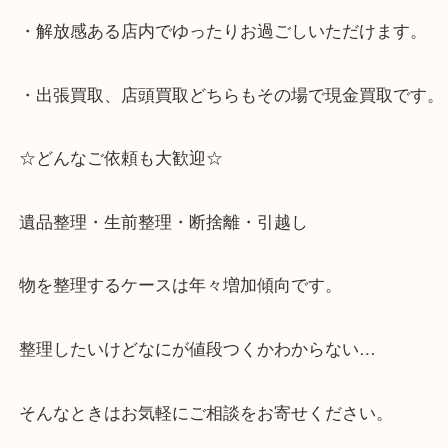
☆当店の特徴☆
・神戸市灘区を中心に,東灘区,西宮,北区,西宮,明石,
客満足度No1を目指しております！
・土日祝日休まず営業中。
・六甲道駅（北側/山側）へ出て目の前のショッピン
「フォレスタ」のB1に店舗がございます。
⇒駅を降りて直ぐのフォレスタの入り口はB1となっ
・解放感ある店内でゆったりお過ごしいただけます