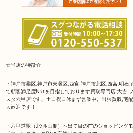
☆出張買取エリア☆
兵庫県,灘区,東灘区,北区,芦屋市,西宮市,明石市,尼崎
※宅配買取は、事前にライン査定で1万円以上が出た