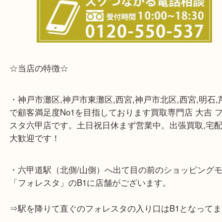
☆出張買取エリア☆
兵庫県,灘区,東灘区,北区,芦屋市,西宮市,明石市,尼崎