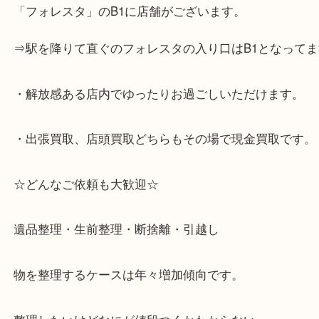
☆当店の特徴☆
・神戸市灘区を中心に,東灘区,西宮,北区,西宮,明石,
客満足度No1を目指しております！
・土日祝日休まず営業中。
・六甲道駅（北側/山側）へ出て目の前のショッピン
「フォレスタ」のB1に店舗がございます。
⇒駅を降りて直ぐのフォレスタの入り口はB1となっ