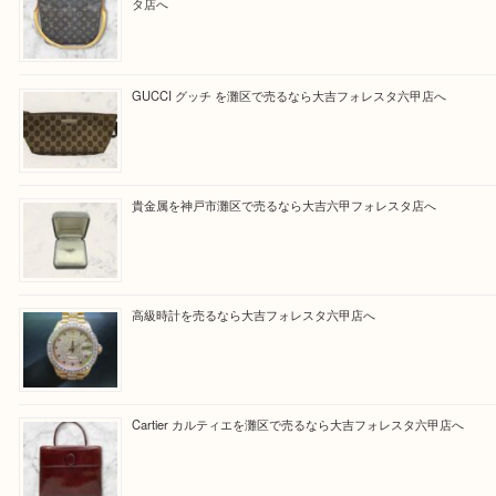
買取大吉フォレスタ六甲店に来てよかった！そう思
だけるよう丁寧に査定させていただきます。
Facebook
Twitter
Line
買取ブログ検索
最近の投稿
LOUIS VUITTON ルイ ヴィトンを神戸市灘区で売るなら
タ店へ