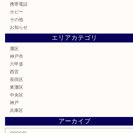
お酒
切手
金券・商品券
鉄道模型
テレホンカード
株主優待券
はがき
骨董品
古美術品
家電
喫煙具
電動工具
文房具
釣り具
楽器
香水