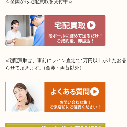
兵庫県,灘区,東灘区,北区,芦屋市,西宮市,明石市,尼崎
☆全国から宅配買取を受付中☆