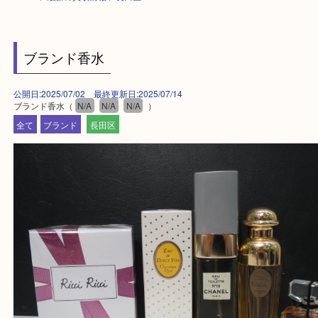
HOME
>
最新の買取情報
>
長田区
ブランド香水
公開日:2025/07/02 最終更新日:2025/07/14
ブランド香水（
N/A
N/A
N/A
）
全て
ブランド
長田区