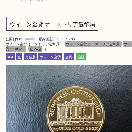
HOME
>
最新の買取情報
>
ウィーン金貨 オーストリア造幣局
公開日:2021/03/02 最終更新日:2025/07/14
ウィーン金貨 オーストリア造幣局 （
ウィーン金貨 オーストリア造幣局
貨 1/10OZ
金 24金
）
K24
金
貴金属
ウィーン金貨
金貨
灘区