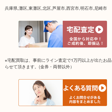
☆出張買取エリア☆
兵庫県,灘区,東灘区,北区,芦屋市,西宮市,明石市,尼崎