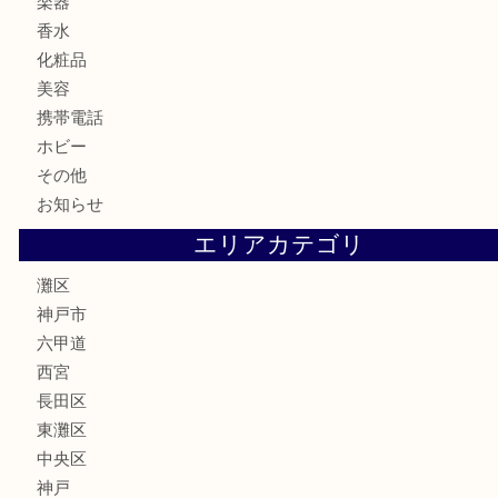
記念メダル
古銭
お酒
切手
金券・商品券
鉄道模型
テレホンカード
株主優待券
はがき
骨董品
古美術品
家電
喫煙具
電動工具
文房具
釣り具