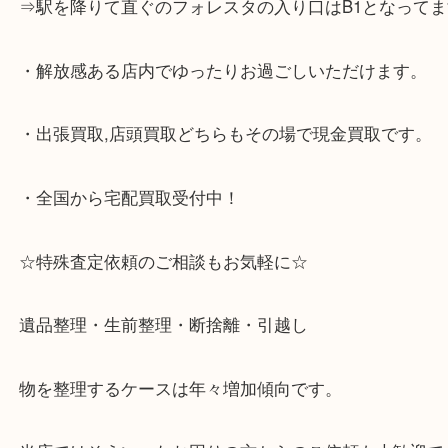
☆当店の特徴☆
・神戸市灘区,神戸市東灘区,西宮,神戸市北区,西宮,明
で顧客満足度No1を目指しております買取専門店 大
スタ六甲店です。土日祝日休まず営業中。出張買取,
大歓迎です！
・六甲道駅（北側/山側）へ出て目の前のショッピン
「フォレスタ」のB1に店舗がございます。
⇒駅を降りて直ぐのフォレスタの入り口はB1となっ
・解放感ある店内でゆったりお過ごしいただけます
・出張買取,店頭買取どちらもその場で現金買取です