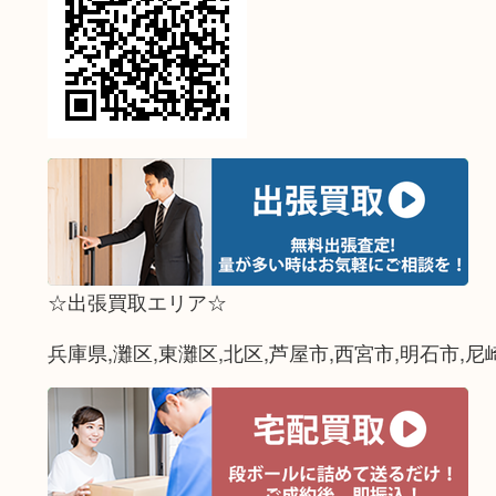
☆出張買取エリア☆
兵庫県,灘区,東灘区,北区,芦屋市,西宮市,明石市,尼