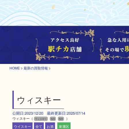
HOME
>
最新の買取情報
>
ウィスキー
公開日:2023/12/20 最終更新日:2025/07/14
ウィスキー（
）
ウィスキー
N/A
N/A
ウイスキー
全て
お酒
東灘区