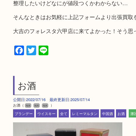
整理したいけどなにが値段つくかわからない…
そんなときはお気軽に上記フォームより出張買取
大吉のフォレスタ六甲店に来てよかった！そう思
Facebook
Twitter
Line
お酒
公開日:2022/07/16 最終更新日:2025/07/14
お酒（
）
N/A
N/A
N/A
ブランデー
ウイスキー
全て
レミーマルタン
中国酒
お酒
灘