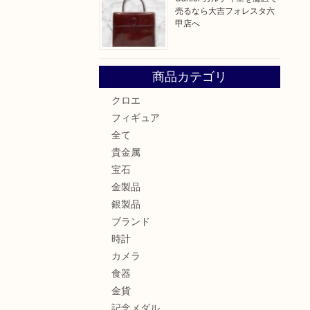
売るなら大吉フォレスタ六
甲店へ
商品カテゴリ
クロエ
フィギュア
全て
貴金属
宝石
金製品
銀製品
ブランド
時計
カメラ
食器
金貨
記念メダル