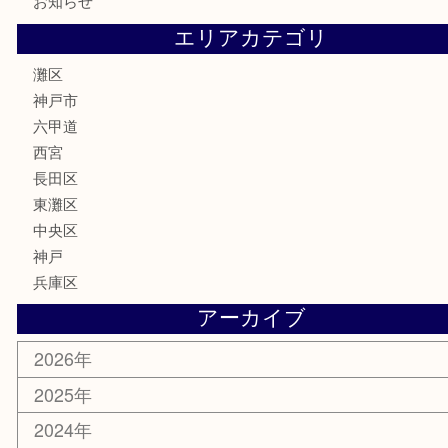
株主優待券
はがき
骨董品
古美術品
家電
喫煙具
電動工具
文房具
釣り具
楽器
香水
化粧品
美容
携帯電話
ホビー
その他