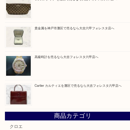
Facebook
Twitter
Line
買取ブログ検索
最近の投稿
LOUIS VUITTON ルイ ヴィトンを神戸市灘区で売るなら
タ店へ
GUCCI グッチ を灘区で売るなら大吉フォレスタ六甲店へ