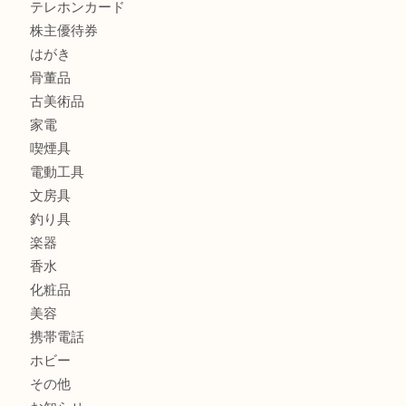
貴金属
宝石
金製品
銀製品
ブランド
時計
カメラ
食器
金貨
記念メダル
古銭
お酒
切手
金券・商品券
鉄道模型
テレホンカード