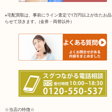
☆出張買取エリア☆
兵庫県,灘区,東灘区,北区,芦屋市,西宮市,明石市,尼崎
※宅配買取は、事前にライン査定で1万円以上が出た
らせて頂きます。(金券・両替以外）