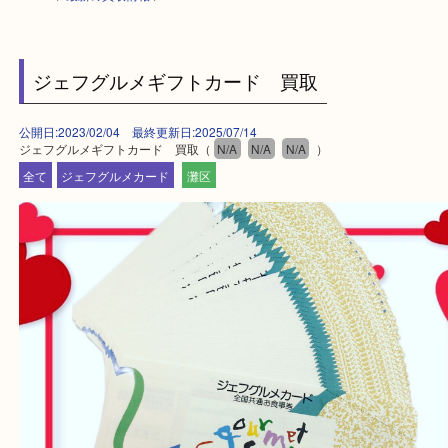
HOME
>
最新の買取情報
>
ジェフグルメギフトカード 買取
公開日:2023/02/04 最終更新日:2025/07/14
ジェフグルメギフトカード 買取（
N/A
N/A
N/A
）
全て
ジェフグルメカード
灘区