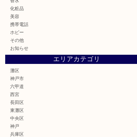
お酒
切手
金券・商品券
鉄道模型
テレホンカード
株主優待券
はがき
骨董品
古美術品
家電
喫煙具
電動工具
文房具
釣り具
楽器
香水