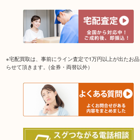
☆出張買取エリア☆
兵庫県,灘区,東灘区,北区,芦屋市,西宮市,明石市,尼崎
※宅配買取は、事前にライン査定で1万円以上が出た
らせて頂きます。(金券・両替以外）