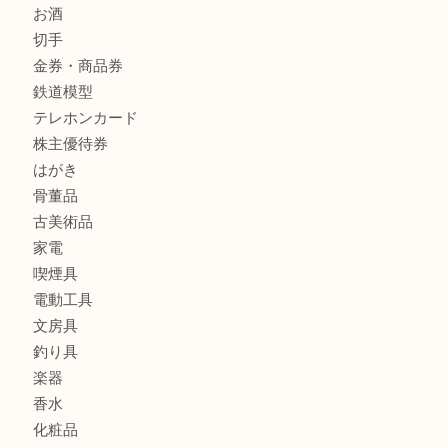
クロエ
フィギュア
全て
貴金属
宝石
金製品
銀製品
ブランド
時計
カメラ
食器
金貨
記念メダル
古銭
お酒
切手