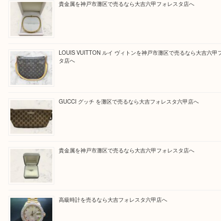
Facebook
Twitter
Line
« 前へ
1
2
買取ブログ検索
最近の投稿
貴金属を神戸市灘区で売るなら大吉六甲フォレスタ店へ