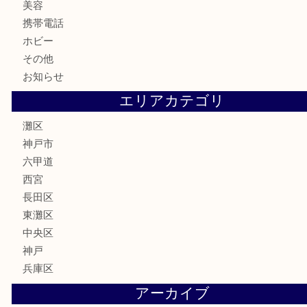
金券・商品券
鉄道模型
テレホンカード
株主優待券
はがき
骨董品
古美術品
家電
喫煙具
電動工具
文房具
釣り具
楽器
香水
化粧品
美容