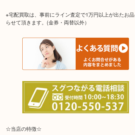
兵庫県,灘区,東灘区,北区,芦屋市,西宮市,明石市,尼崎
※宅配買取は、事前にライン査定で1万円以上が出た
らせて頂きます。(金券・両替以外）