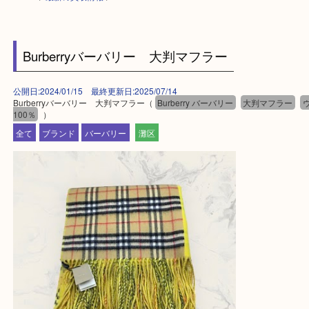
HOME
>
最新の買取情報
>
Burberryバーバリー 大判マフラー
公開日:2024/01/15 最終更新日:2025/07/14
Burberryバーバリー 大判マフラー（
Burberry バーバリー
大判マフラ
100％
）
全て
ブランド
バーバリー
灘区