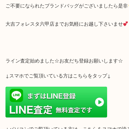
Facebook
Twitter
Line
フェラガモ ガンチーニ 財布
公開日:2023/10/07 最終更新日:2025/07/14
フェラガモ ガンチーニ 財布 （
FERRAGAMO フェラガモ
ガンチ
ー
）
全て
ブランド
フェラガモ
灘区