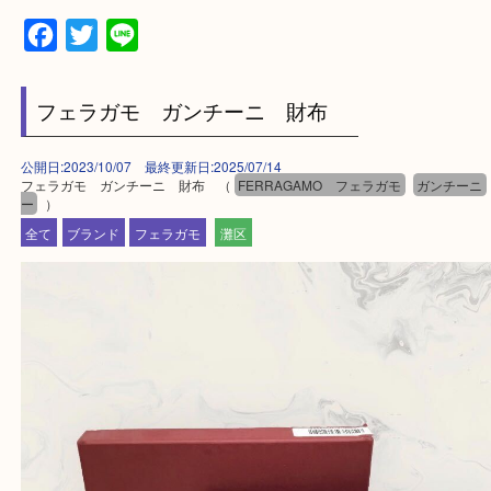
・神戸市灘区を中心に,東灘区,西宮,北区,西宮,明石,
客満足度No1を目指しております！
・土日祝日休まず営業中。
・六甲道駅（北側/山側）へ出て目の前のショッピン
「フォレスタ」のB1に店舗がございます。
⇒駅を降りて直ぐのフォレスタの入り口はB1となっ
・解放感ある店内でゆったりお過ごしいただけます
・出張買取、店頭買取どちらもその場で現金買取で