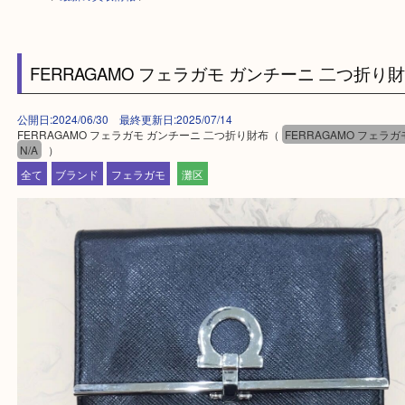
HOME
>
最新の買取情報
>
FERRAGAMO フェラガモ ガンチーニ 二つ
公開日:2024/06/30 最終更新日:2025/07/14
FERRAGAMO フェラガモ ガンチーニ 二つ折り財布（
FERRAGAMO 
N/A
）
全て
ブランド
フェラガモ
灘区