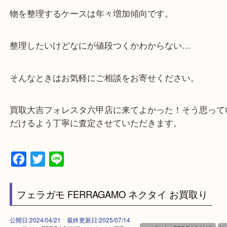
・神戸市灘区を中心に,東灘区,西宮,北区,西宮,明石,
客満足度No1を目指しております！
・土日祝日休まず営業中。
・六甲道駅（北側/山側）へ出て目の前のショッピン
「フォレスタ」のB1に店舗がございます。
⇒駅を降りて直ぐのフォレスタの入り口はB1となっ
・解放感ある店内でゆったりお過ごしいただけます
・出張買取、店頭買取どちらもその場で現金買取で