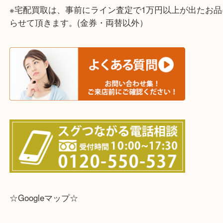
って下さい↓
☆出張買取エリア☆
兵庫県,灘区,東灘区,北区,芦屋市,西宮市,明石市,尼崎