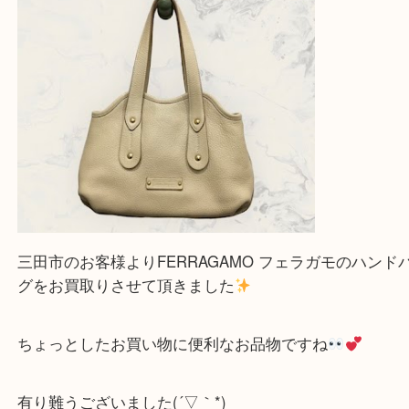
買取大吉フォレスタ六甲店に来てよかった！そう思
だけるよう丁寧に査定させていただきます。
Facebook
Twitter
Line
FERRAGAMO フェラガモ ハンドバッグ
公開日:2024/05/09 最終更新日:2025/07/14
FERRAGAMO フェラガモ ハンドバッグ（
FERRAGAMO フェラガモ
N
ー
）
全て
ブランド
フェラガモ
灘区