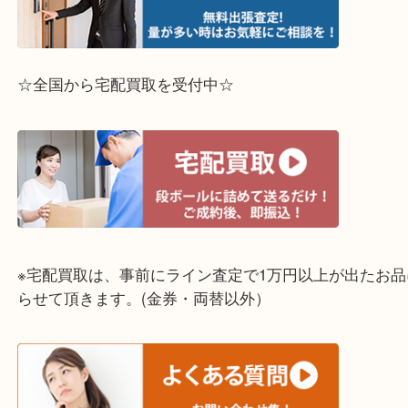
って下さい↓
☆出張買取エリア☆
兵庫県,灘区,東灘区,北区,芦屋市,西宮市,明石市,尼崎