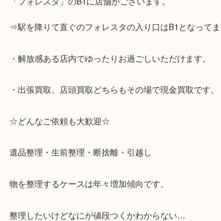
☆当店の特徴☆
・神戸市灘区を中心に,東灘区,西宮,北区,西宮,明石,
客満足度No1を目指しております！
・土日祝日休まず営業中。
・六甲道駅（北側/山側）へ出て目の前のショッピン
「フォレスタ」のB1に店舗がございます。
⇒駅を降りて直ぐのフォレスタの入り口はB1となっ
・解放感ある店内でゆったりお過ごしいただけます