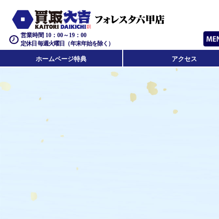
営業時間 10：00～19：00
定休日 毎週火曜日（年末年始を除く）
ホームページ特典
アクセス