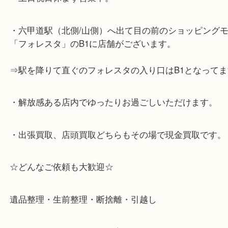
☆当店の特徴☆
・神戸市灘区を中心に,東灘区,西宮,北区,西宮,明石,
客満足度No1を目指しております！
・土日祝日休まず営業中。
・六甲道駅（北側/山側）へ出て目の前のショッピン
「フォレスタ」のB1に店舗がございます。