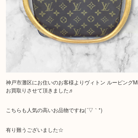
神戸市灘区にお住いのお客様よりヴィトン ルーピン
お買取りさせて頂きました♬